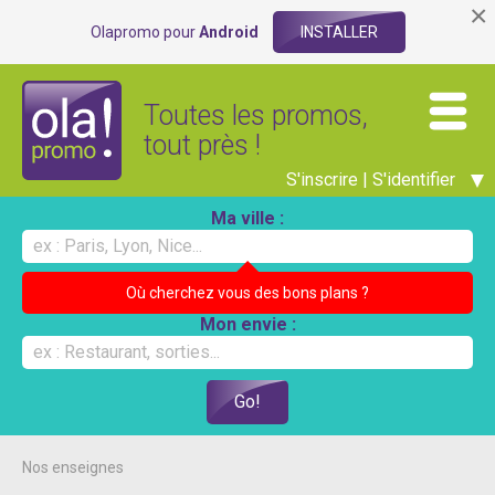
×
Olapromo pour
Android
INSTALLER
Toutes les promos,
tout près !
S'inscrire | S'identifier
Ma ville :
Où cherchez vous des bons plans ?
Mon envie :
Nos enseignes