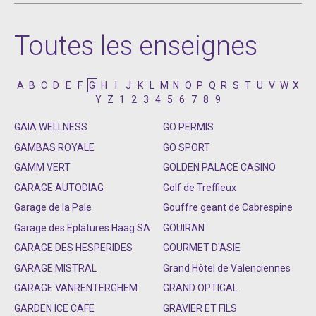
Toutes les enseignes
A
B
C
D
E
F
G
H
I
J
K
L
M
N
O
P
Q
R
S
T
U
V
W
X
Y
Z
1
2
3
4
5
6
7
8
9
GAIA WELLNESS
GO PERMIS
GAMBAS ROYALE
GO SPORT
GAMM VERT
GOLDEN PALACE CASINO
GARAGE AUTODIAG
Golf de Treffieux
Garage de la Pale
Gouffre geant de Cabrespine
Garage des Eplatures Haag SA
GOUIRAN
GARAGE DES HESPERIDES
GOURMET D'ASIE
GARAGE MISTRAL
Grand Hôtel de Valenciennes
GARAGE VANRENTERGHEM
GRAND OPTICAL
GARDEN ICE CAFE
GRAVIER ET FILS