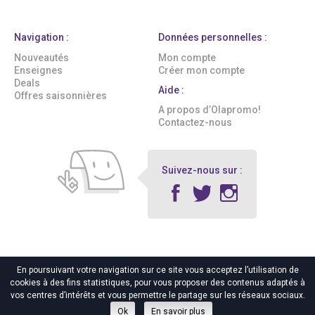
Navigation :
Données personnelles :
Nouveautés
Mon compte
Enseignes
Créer mon compte
Deals
Aide :
Offres saisonnières
A propos d’Olapromo!
Contactez-nous
Suivez-nous sur :
En poursuivant votre navigation sur ce site vous acceptez l’utilisation de
cookies à des fins statistiques, pour vous proposer des contenus adaptés à
© 2016 Olapromo!
|
Tous Droits Réservés
|
Mentions légales
|
vos centres d’intérêts et vous permettre le partage sur les réseaux sociaux.
Protection des données personnelles
|
Cookies
Ok
En savoir plus