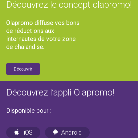
Découvrez le concept olapromo!
Olapromo diffuse vos bons
de réductions aux
internautes de votre zone
de chalandise.
Découvrir
Découvrez l’appli Olapromo!
Disponible pour :
iOS
Android