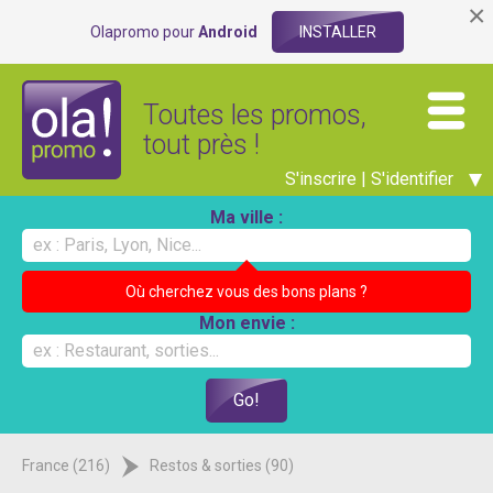
×
Olapromo pour
Android
INSTALLER
Toutes les promos,
tout près !
S'inscrire | S'identifier
Ma ville :
Où cherchez vous des bons plans ?
Mon envie :
France (216)
Restos & sorties (90)