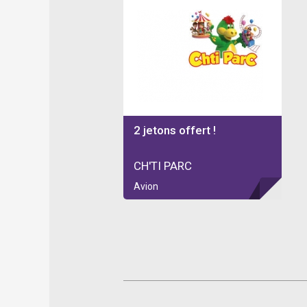
2 jetons offert !
CH'TI PARC
Avion