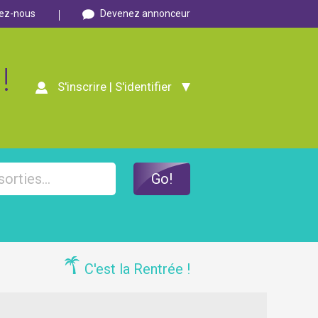
ez-nous
Devenez annonceur
!
S'inscrire | S'identifier
C'est la Rentrée !