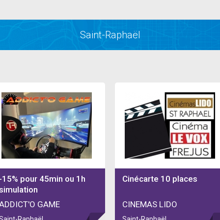
Saint-Raphaël
-15% pour 45min ou 1h
Cinécarte 10 places
simulation
ADDICT'O GAME
CINEMAS LIDO
Saint-Raphaël
Saint-Raphaël