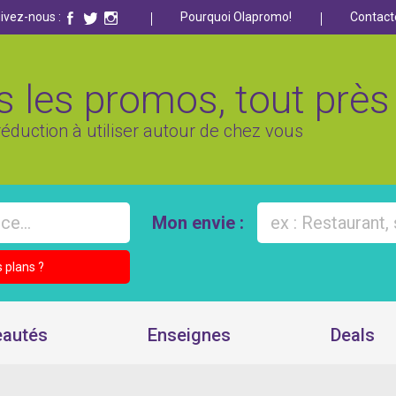
ivez-nous :
Pourquoi Olapromo!
Contact
 les promos, tout près 
éduction à utiliser autour de chez vous
Mon envie :
 plans ?
autés
Enseignes
Deals