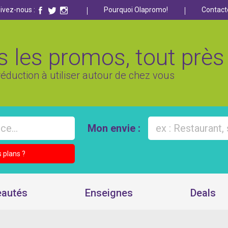
ivez-nous :
Pourquoi Olapromo!
Contact
 les promos, tout près 
éduction à utiliser autour de chez vous
Mon envie :
 plans ?
autés
Enseignes
Deals