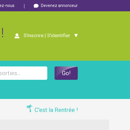
ez-nous
Devenez annonceur
!
S'inscrire | S'identifier
C'est la Rentrée !