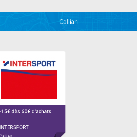
Callian
-15€ dès 60€ d'achats
INTERSPORT
Callian