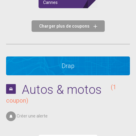
Cannes
Charger plus de coupons
Drap
Autos & motos
(1
coupon)
Créer une alerte