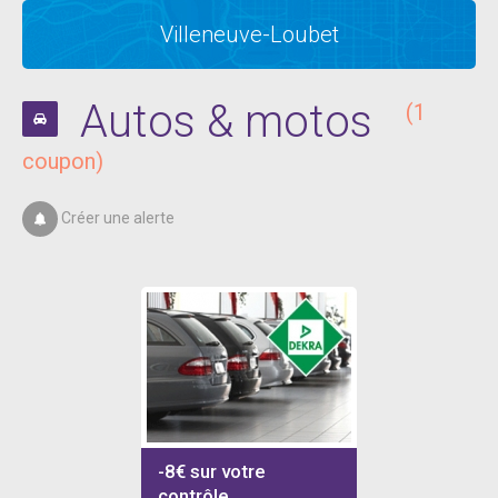
Villeneuve-Loubet
Autos & motos
(1
coupon)
Créer une alerte
-8€ sur votre
contrôle