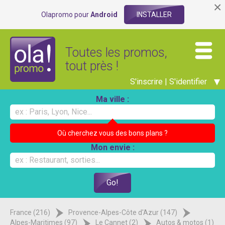
×
Olapromo pour
Android
INSTALLER
Toutes les promos,
tout près !
S'inscrire | S'identifier
Ma ville :
Où cherchez vous des bons plans ?
Mon envie :
France (216)
Provence-Alpes-Côte d'Azur (147)
Alpes-Maritimes (97)
Le Cannet (2)
Autos & motos (1)