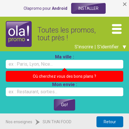
×
Olapromo pour
Android
INSTALLER
Toutes les promos,
tout près !
S'inscrire | S'identifier
Ma ville :
Où cherchez vous des bons plans ?
Mon envie :
Nos enseignes
SUN THAI FOOD
Retour