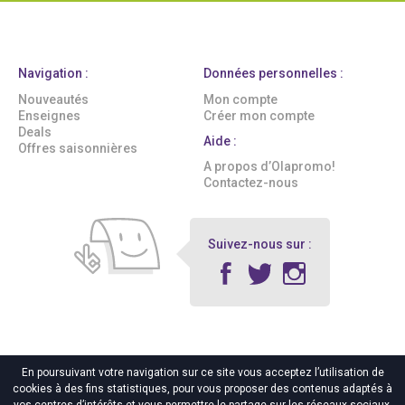
Navigation :
Données personnelles :
Nouveautés
Mon compte
Enseignes
Créer mon compte
Deals
Aide :
Offres saisonnières
A propos d’Olapromo!
Contactez-nous
Suivez-nous sur :
En poursuivant votre navigation sur ce site vous acceptez l’utilisation de
cookies à des fins statistiques, pour vous proposer des contenus adaptés à
© 2016 Olapromo!
|
Tous Droits Réservés
|
Mentions légales
|